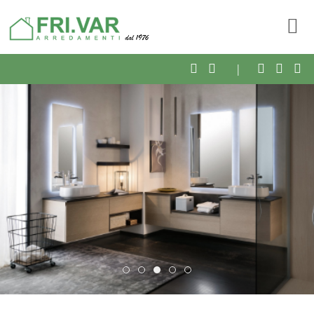
cucina 7
bagno7
bagno4
home1
camere11