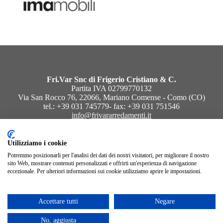
Fri.Var Snc di Frigerio Cristiano & C.
Partita IVA 02799770132
Via San Rocco 76, 22066, Mariano Comense - Como (CO)
tel.: +39 031 745779- fax: +39 031 751546
info@frivararredamenti.it
Utilizziamo i cookie
Seguici sui nostri canali social
Potremmo posizionarli per l'analisi dei dati dei nostri visitatori, per migliorare il nostro
sito Web, mostrare contenuti personalizzati e offrirti un'esperienza di navigazione
eccezionale. Per ulteriori informazioni sui cookie utilizziamo aprire le impostazioni.
Accettare tutti
Negare
Note legali
| Powered by
T Studio
No, aggiusta